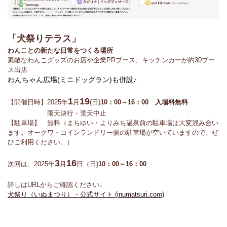
「犬祭りテラス」
わんことの新たな日常をつくる場所
素敵なわんこグッズのお店や企業PRブース、キッチンカーが約30ブー
ス出店
わんちゃん広場(ミニドッグラン)も併設♪
1
19
【開催日時】2025年
月
(日)
10：00～16：00 入場料無料
雨天決行・荒天中止
【駐車場】 無料（まちゆい・よりみち温泉前の駐車場は大変混み合い
ます。オークワ・コインランドリー側の駐車場が空いていますので、ぜ
ひご利用ください。）
3
16
次回は、2025年
月
日（日)
10：00～16：00
詳しはURLからご確認ください↓
犬祭り（いぬまつり）－公式サイト (inumatsuri.com)