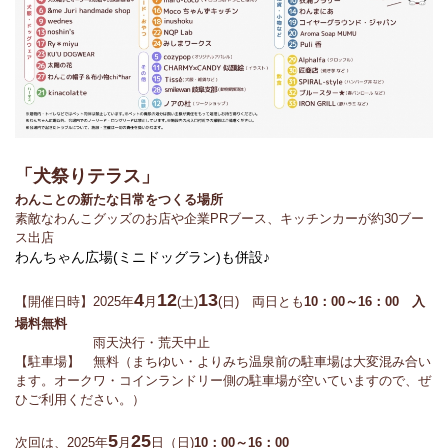
「犬祭りテラス」
わんことの新たな日常をつくる場所
素敵なわんこグッズのお店や企業PRブース、キッチンカーが約30ブー
ス出店
わんちゃん広場(ミニドッグラン)も併設♪
4
12
13
【開催日時】2025年
月
(土)
(日) 両日とも
10：00～16：00 入
場料無料
雨天決行・荒天中止
【駐車場】 無料（まちゆい・よりみち温泉前の駐車場は大変混み合い
ます。オークワ・コインランドリー側の駐車場が空いていますので、ぜ
ひご利用ください。）
5
25
次回は、2025年
月
日（日)
10：00～16：00