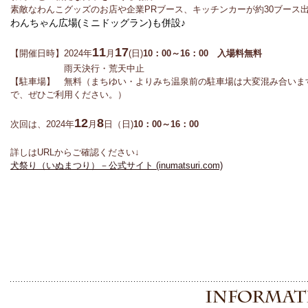
素敵なわんこグッズのお店や企業PRブース、キッチンカーが約30ブース
わんちゃん広場(ミニドッグラン)も併設♪
11
17
【開催日時】2024年
月
(日)
10：00～16：00 入場料無料
雨天決行・荒天中止
【駐車場】 無料（まちゆい・よりみち温泉前の駐車場は大変混み合いま
で、ぜひご利用ください。）
12
8
次回は、2024年
月
日（日)
10：00～16：00
詳しはURLからご確認ください↓
犬祭り（いぬまつり）－公式サイト (inumatsuri.com)