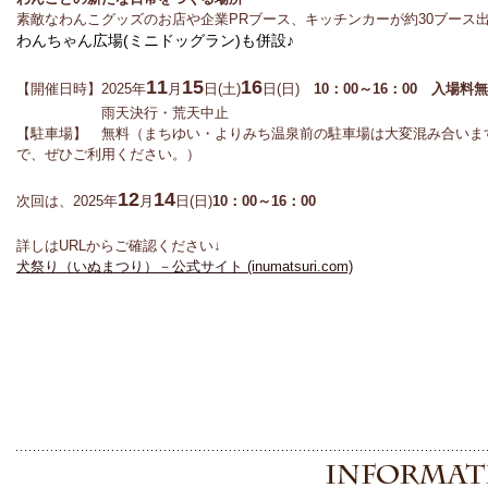
素敵なわんこグッズのお店や企業PRブース、キッチンカーが約30ブース
わんちゃん広場(ミニドッグラン)も併設♪
11
15
16
【開催日時】2025年
月
日(土)
日(日)
10：00～16：00 入場料
雨天決行・荒天中止
【駐車場】 無料（まちゆい・よりみち温泉前の駐車場は大変混み合いま
で、ぜひご利用ください。）
12
14
次回は、2025年
月
日(日)
10：00～16：00
詳しはURLからご確認ください↓
犬祭り（いぬまつり）－公式サイト (inumatsuri.com)