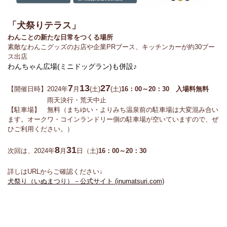
「犬祭りテラス」
わんことの新たな日常をつくる場所
素敵なわんこグッズのお店や企業PRブース、キッチンカーが約30ブー
ス出店
わんちゃん広場(ミニドッグラン)も併設♪
7
13
27
【開催日時】2024年
月
(土)
(土)
16：00～20：30 入場料無料
雨天決行・荒天中止
【駐車場】 無料（まちゆい・よりみち温泉前の駐車場は大変混み合い
ます。オークワ・コインランドリー側の駐車場が空いていますので、ぜ
ひご利用ください。）
8
31
次回は、2024年
月
日（土)
16：00～20：30
詳しはURLからご確認ください↓
犬祭り（いぬまつり）－公式サイト (inumatsuri.com)